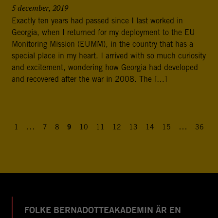
5 december, 2019
Exactly ten years had passed since I last worked in
Georgia, when I returned for my deployment to the EU
Monitoring Mission (EUMM), in the country that has a
special place in my heart. I arrived with so much curiosity
and excitement, wondering how Georgia had developed
and recovered after the war in 2008. The […]
…
…
1
7
8
9
10
11
12
13
14
15
36
FOLKE BERNADOTTEAKADEMIN ÄR EN