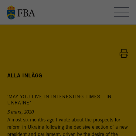
Skip to main content
OM FBA – BLOGGEN
KONTAKT
HEMSIDAN
ALLA INLÄGG
‘MAY YOU LIVE IN INTERESTING TIMES – IN
FBA - BLOGGEN
UKRAINE’
FBA arbetar med internationella fredsinsatser och
3 mars, 2020
utvecklingssamarbete. Myndigheten bedriver
Almost six months ago I wrote about the prospects for
utbildning, forskning och metodutveckling för att stödja
reform in Ukraine following the decisive election of a new
freds- och statsbyggande i konflikt- och
president and parliament, driven by the desire of the