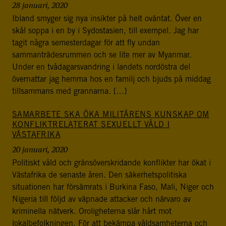
28 januari, 2020
Ibland smyger sig nya insikter på helt oväntat. Över en
skål soppa i en by i Sydostasien, till exempel. Jag har
tagit några semesterdagar för att fly undan
sammanträdesrummen och se lite mer av Myanmar.
Under en tvådagarsvandring i landets nordöstra del
övernattar jag hemma hos en familj och bjuds på middag
tillsammans med grannarna. […]
SAMARBETE SKA ÖKA MILITÄRENS KUNSKAP OM
KONFLIKTRELATERAT SEXUELLT VÅLD I
VÄSTAFRIKA
20 januari, 2020
Politiskt våld och gränsöverskridande konflikter har ökat i
Västafrika de senaste åren. Den säkerhetspolitiska
situationen har försämrats i Burkina Faso, Mali, Niger och
Nigeria till följd av väpnade attacker och närvaro av
kriminella nätverk. Oroligheterna slår hårt mot
lokalbefolkningen. För att bekämpa våldsamheterna och