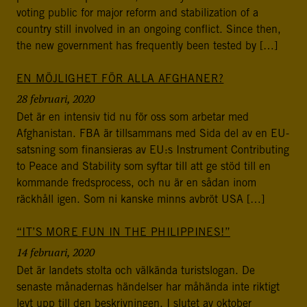
postkonfliktländer. Vi bidrar även med civil personal
voting public for major reform and stabilization of a
och expertis till freds- och valobservationsinsatser som
country still involved in an ongoing conflict. Since then,
leds av EU, FN och OSSE. Myndigheten har fått sitt
the new government has frequently been tested by […]
namn efter Folke Bernadotte, FN:s första medlare.
EN MÖJLIGHET FÖR ALLA AFGHANER?
SOCIALA MEDIER
28 februari, 2020
Instagram
Facebook
Twitter
LinkedIn
Det är en intensiv tid nu för oss som arbetar med
Afghanistan. FBA är tillsammans med Sida del av en EU-
satsning som finansieras av EU:s Instrument Contributing
KONTAKTA FOLKE BERNADOTTEAKADEMIN
to Peace and Stability som syftar till att ge stöd till en
Ring
kommande fredsprocess, och nu är en sådan inom
010-456 23 0
räckhåll igen. Som ni kanske minns avbröt USA […]
Mail
“IT’S MORE FUN IN THE PHILIPPINES!”
Kontakta oss
14 februari, 2020
Det är landets stolta och välkända turistslogan. De
Sök efter:
senaste månadernas händelser har måhända inte riktigt
levt upp till den beskrivningen. I slutet av oktober