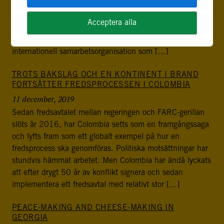
nyfikenhet. Inte sällan kommer följdfrågan, hur då? Det
är här det blir komplicerat. Jag arbetar på det
Acceptera alla
internationella sekretariatet för Challenges Forum, som
FBA står värd för i Stockholm. Challenges Forum är en
internationell samarbetsorganisation som […]
TROTS BAKSLAG OCH EN KONTINENT I BRAND
FORTSÄTTER FREDSPROCESSEN I COLOMBIA
11 december, 2019
Sedan fredsavtalet mellan regeringen och FARC-gerillan
slöts år 2016, har Colombia setts som en framgångssaga
och lyfts fram som ett globalt exempel på hur en
fredsprocess ska genomföras. Politiska motsättningar har
stundvis hämmat arbetet. Men Colombia har ändå lyckats
att efter drygt 50 år av konflikt signera och sedan
implementera ett fredsavtal med relativt stor […]
PEACE-MAKING AND CHEESE-MAKING IN
GEORGIA