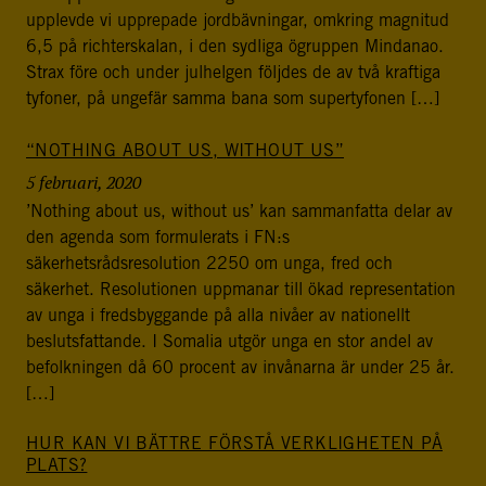
upplevde vi upprepade jordbävningar, omkring magnitud
6,5 på richterskalan, i den sydliga ögruppen Mindanao.
Strax före och under julhelgen följdes de av två kraftiga
tyfoner, på ungefär samma bana som supertyfonen […]
“NOTHING ABOUT US, WITHOUT US”
5 februari, 2020
’Nothing about us, without us’ kan sammanfatta delar av
den agenda som formulerats i FN:s
säkerhetsrådsresolution 2250 om unga, fred och
säkerhet. Resolutionen uppmanar till ökad representation
av unga i fredsbyggande på alla nivåer av nationellt
beslutsfattande. I Somalia utgör unga en stor andel av
befolkningen då 60 procent av invånarna är under 25 år.
[…]
HUR KAN VI BÄTTRE FÖRSTÅ VERKLIGHETEN PÅ
PLATS?