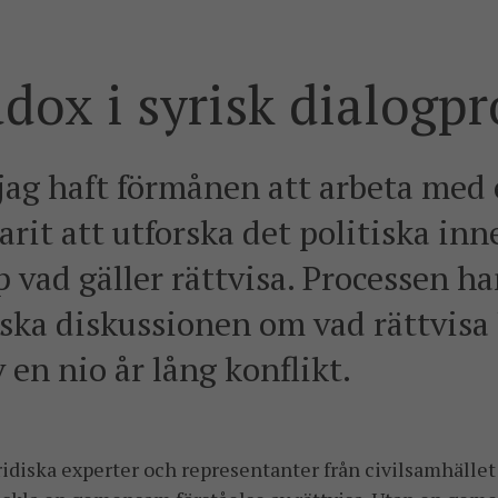
dox i syrisk dialogpr
r jag haft förmånen att arbeta med
arit att utforska det politiska inn
ad gäller rättvisa. Processen ha
riska diskussionen om vad rättvisa
 en nio år lång konflikt.
ridiska experter och representanter från civilsamhället 