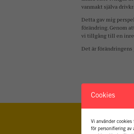
vanmakt själva drivkr
Detta gav mig perspek
förändring. Genom att
vi tillgång till en in
Det är förändringens 
Cookies
Vi använder cookies 
för personifiering a