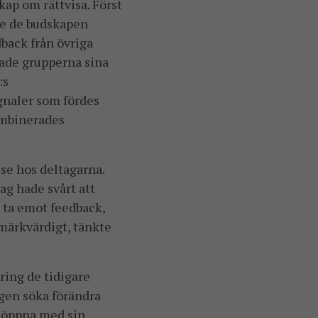
kap om rättvisa. Först
de de budskapen
dback från övriga
rade grupperna sina
:s
ignaler som fördes
kombinerades
lse hos deltagarna.
ag hade svårt att
m, ta emot feedback,
märkvärdigt, tänkte
dring de tidigare
ngen söka förändra
a öppna med sin