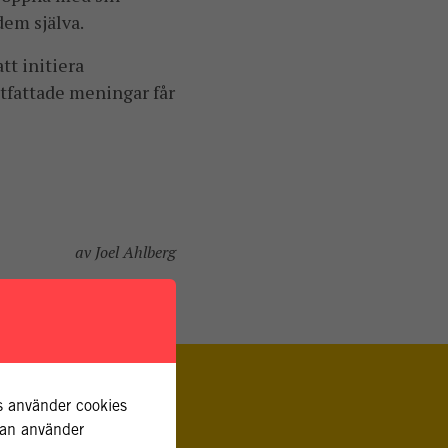
dem själva.
tt initiera
utfattade meningar får
av Joel Ahlberg
rs använder cookies
idan använder