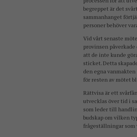
processen för att utv
begreppet är det svår
sammanhanget förtjän
personer behöver var
Vid vårt senaste möte
provinsen påverkade d
att de inte kunde gör
sticket. Detta skapad
den egna vanmakten ga
för resten av mötet 
Rättvisa är ett svår
utvecklas över tid i 
som leder till handlin
budskap om vilken typ
frågeställningar som 