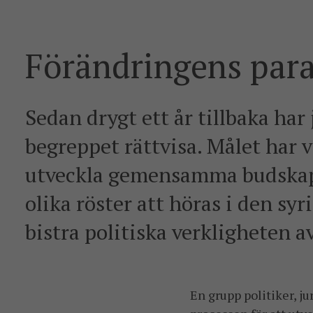
Förändringens para
Sedan drygt ett år tillbaka ha
begreppet rättvisa. Målet har v
utveckla gemensamma budskap v
olika röster att höras i den sy
bistra politiska verkligheten av
En grupp politiker, ju