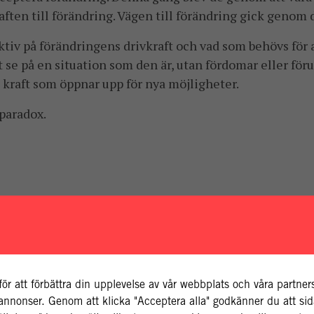
aften till förändring. Vägen till förändring gick genom 
tiv på förändringens drivkraft och vad som behövs för a
 se på en situation som den är, utan fördomar eller för
re kraft som öppnar upp för nya möjligheter.
paradox.
för att förbättra din upplevelse av vår webbplats och våra partne
v annonser. Genom att klicka "Acceptera alla" godkänner du att s