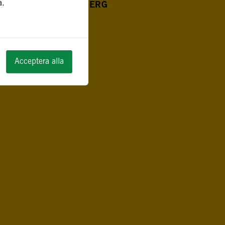
a.
NLÄGG AV JOEL AHLBERG
Acceptera alla