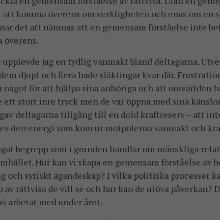
eckla en gemensam förståelse av rättvisa. Utan en gem
t att komma överens om verkligheten och enas om en vä
ar det att nämnas att en gemensam förståelse inte bety
a överens.
 upplevde jag en tydlig vanmakt bland deltagarna. Utvec
em djupt och flera hade släktingar kvar där. Frustratio
a något för att hjälpa sina anhöriga och att omvärlden 
e ett stort inre tryck men de var öppna med sina käns
v deltagarna tillgång till en dold kraftreserv – att int
blev den energi som kom ur motpolerna vanmakt och kra
fångat begrepp som i grunden handlar om mänskliga rela
samhället. Hur kan vi skapa en gemensam förståelse av b
g och syriskt ägandeskap? I vilka politiska processer ka
 av rättvisa de vill se och hur kan de utöva påverkan? D
vi arbetat med under året.