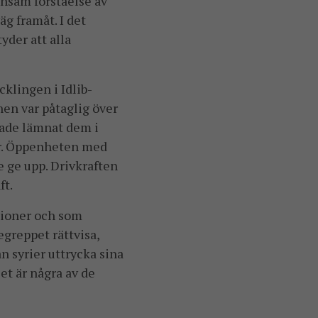
ensam förståelse av
g framåt. I det
der att alla
klingen i Idlib-
nen var påtaglig över
hade lämnat dem i
lor. Öppenheten med
e ge upp. Drivkraften
ft.
tioner och som
egreppet rättvisa,
n syrier uttrycka sina
et är några av de