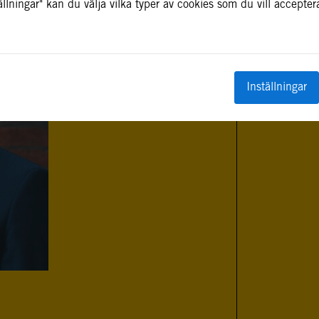
llningar" kan du välja vilka typer av cookies som du vill accepter
FLER I
Inställningar