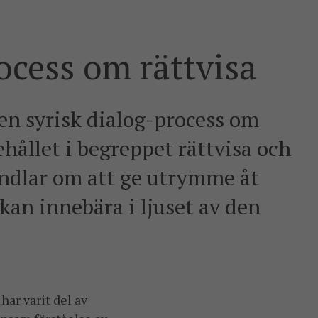
ocess om rättvisa
 en syrisk dialog-process om
ehållet i begreppet rättvisa och
ndlar om att ge utrymme åt
 kan innebära i ljuset av den
har varit del av