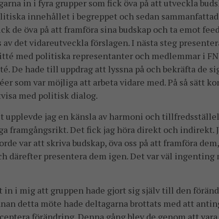
arna in i fyra grupper som fick öva på att utveckla buds
olitiska innehållet i begreppet och sedan sammanfatta
fick de öva på att framföra sina budskap och ta emot fee
s av det vidareutveckla förslagen. I nästa steg presente
tté med politiska representanter och medlemmar i FN
. De hade till uppdrag att lyssna på och bekräfta de s
éer som var möjliga att arbeta vidare med. På så sätt 
visa med politisk dialog.
t upplevde jag en känsla av harmoni och tillfredsställe
 framgångsrikt. Det fick jag höra direkt och indirekt. J
 gjorde var att skriva budskap, öva oss på att framföra de
h därefter presentera dem igen. Det var väl ingenting 
t in i mig att gruppen hade gjort sig själv till den förän
Innan detta möte hade deltagarna brottats med att anti
cceptera förändring. Denna gång blev de genom att var