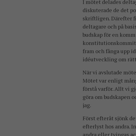
I mötet delades deltag
diskuterade de det p
skriftligen. Därefter 
deltagare och på basi
budskap för en kommi
konstitutionskommitté
fram och fånga upp id
idéutveckling om rätt
När vi avslutade möte
Mötet var enligt många
förstå varför. Allt vi
göra om budskapen oc
jag.
Först efteråt sjönk de
efterlyst hos andra. 
andra eller tvingas a