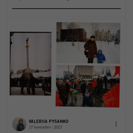
reformpaketen kommer att landa. Men en
välkommen del i reformarbetet är stärkandet av
FN:s landchefer FBA har länge arbetat […]
VALERIIA PYSANKO
17 november / 2025