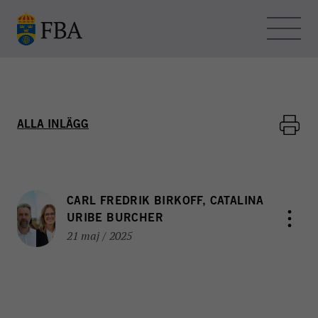
Skip to main content
OM FBA – BLOGGEN
ALLA INLÄGG
KONTAKT
HEMSIDAN
CARL FREDRIK BIRKOFF, CATALINA
URIBE BURCHER
21 maj / 2025
FBA - BLOGGEN
FBA arbetar med internationella fredsinsatser och
utvecklingssamarbete. Myndigheten bedriver
utbildning, forskning och metodutveckling för att stödja
freds- och statsbyggande i konflikt- och