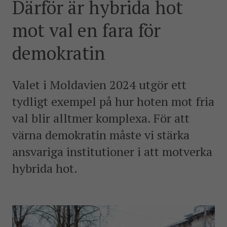
Därför är hybrida hot
postkonfliktländer. Vi bidrar även med civil personal
och expertis till freds- och valobservationsinsatser som
mot val en fara för
leds av EU, FN och OSSE. Myndigheten har fått sitt
namn efter Folke Bernadotte, FN:s första medlare.
demokratin
SOCIALA MEDIER
Valet i Moldavien 2024 utgör ett
Instagram
Facebook
Twitter
LinkedIn
tydligt exempel på hur hoten mot fria
val blir alltmer komplexa. För att
KONTAKTA FOLKE BERNADOTTEAKADEMIN
värna demokratin måste vi stärka
Ring
010-456 23 0
ansvariga institutioner i att motverka
hybrida hot.
Mail
Kontakta oss
Sök efter: