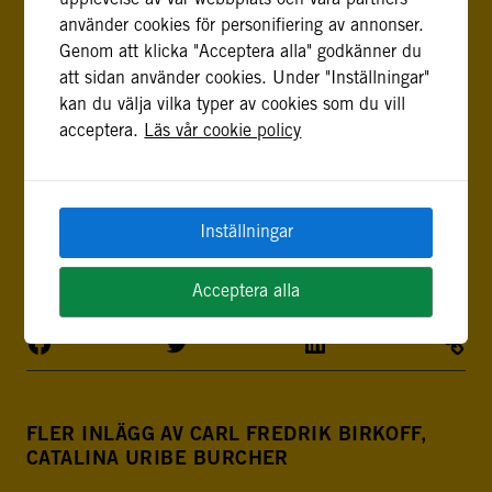
utlandsmyndigheter. Catalina Uribe Burcher är
använder cookies för personifiering av annonser.
specialist inom demokrati och samhällsstyrning på
Genom att klicka "Acceptera alla" godkänner du
FBA. Hon arbetar med skydd av fria val, inklusive
att sidan använder cookies. Under "Inställningar"
mot hybrida hot, samt med stöd till
kan du välja vilka typer av cookies som du vill
konstitutionsbyggande processer. Tidigare har hon
acceptera.
Läs vår cookie policy
arbetat med frågor som rör integritet, demokrati
och säkerhet för FN i Guatemala och Myanmar,
samt för International IDEA och andra institutioner
Inställningar
i Latinamerika, Östeuropa, Västafrika och Asien.
Acceptera alla
FLER INLÄGG AV CARL FREDRIK BIRKOFF,
CATALINA URIBE BURCHER