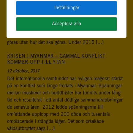
Säkerhetssektorreform (SSR) är en viktig del i den
pågående fredsprocessen i Mali, därom råder inga tvivel. I
Inställningar
ett konfliktdrabbat land behöver ofta säkerhetssektorn,
med bland annat polis, militär, tull och gränsbevakning,
Acceptera alla
reformeras och ställas under demokratisk kontroll.
Utmaningen i Mali handlar dock inte om vad som ska
göras utan hur det ska göras. Under 2015 […]
KRISEN I MYANMAR – GAMMAL KONFLIKT
KOMMER UPP TILL YTAN
12 oktober, 2017
Det internationella samfundet har nyligen reagerat starkt
på en konflikt som länge frodats i Myanmar. Spänningar
mellan muslimer och buddhister har funnits under lång
tid och resulterat i ett antal dödliga sammandrabbningar
de senaste åren. 2012 ledde spänningarna till
omfattande upplopp med 200 döda och tusentals
omplacerade i stängda läger. Det som orsakade
våldsutbrottet sägs […]