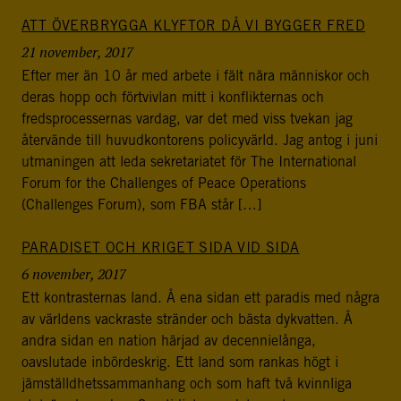
ATT ÖVERBRYGGA KLYFTOR DÅ VI BYGGER FRED
21 november, 2017
Efter mer än 10 år med arbete i fält nära människor och
deras hopp och förtvivlan mitt i konflikternas och
fredsprocessernas vardag, var det med viss tvekan jag
återvände till huvudkontorens policyvärld. Jag antog i juni
utmaningen att leda sekretariatet för The International
Forum for the Challenges of Peace Operations
(Challenges Forum), som FBA står […]
PARADISET OCH KRIGET SIDA VID SIDA
6 november, 2017
Ett kontrasternas land. Å ena sidan ett paradis med några
av världens vackraste stränder och bästa dykvatten. Å
andra sidan en nation härjad av decennielånga,
oavslutade inbördeskrig. Ett land som rankas högt i
jämställdhetssammanhang och som haft två kvinnliga