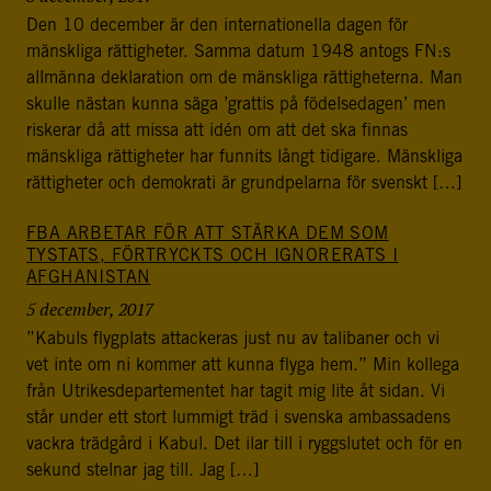
Den 10 december är den internationella dagen för
mänskliga rättigheter. Samma datum 1948 antogs FN:s
allmänna deklaration om de mänskliga rättigheterna. Man
skulle nästan kunna säga ’grattis på födelsedagen’ men
riskerar då att missa att idén om att det ska finnas
mänskliga rättigheter har funnits långt tidigare. Mänskliga
rättigheter och demokrati är grundpelarna för svenskt […]
FBA ARBETAR FÖR ATT STÄRKA DEM SOM
TYSTATS, FÖRTRYCKTS OCH IGNORERATS I
AFGHANISTAN
5 december, 2017
”Kabuls flygplats attackeras just nu av talibaner och vi
vet inte om ni kommer att kunna flyga hem.” Min kollega
från Utrikesdepartementet har tagit mig lite åt sidan. Vi
står under ett stort lummigt träd i svenska ambassadens
vackra trädgård i Kabul. Det ilar till i ryggslutet och för en
sekund stelnar jag till. Jag […]