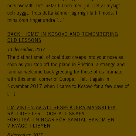
postkonfliktländer. Vi bidrar även med civil personal
hörs överallt. Det luktar till och med jul. Det är mysigt
och expertis till freds- och valobservationsinsatser som
och tryggt. Trots detta känner jag mig illa till mods. I
leds av EU, FN och OSSE. Myndigheten har fått sitt
mina öron ringer andra […]
namn efter Folke Bernadotte, FN:s första medlare.
BACK ‘HOME’ IN KOSOVO AND REMEMBERING
OLD LESSONS
SOCIALA MEDIER
13 december, 2017
Instagram
Facebook
Twitter
LinkedIn
The distinct smell of coal dust creeps into your nose as
soon as you step off the plane in Pristina, a strange and
KONTAKTA FOLKE BERNADOTTEAKADEMIN
familiar welcome back greeting for those of us intimate
Ring
with this small corner of Europe. I felt it again in
010-456 23 0
November 2017 when I came to Kosovo for a few days of
[…]
Mail
Kontakta oss
OM VIKTEN AV ATT RESPEKTERA MÄNSKLIGA
RÄTTIGHETER – OCH ATT SKAPA
FÖRUTSÄTTNINGAR FÖR SAMTAL BAKOM EN
Sök efter:
VIKVÄGG I LIBYEN
8 december, 2017