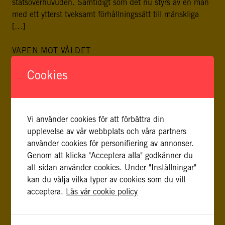
statsöverhuvuden. Samtidigt som det nu styrs av en man
med ett ytterst tveksamt förhållningssätt till mänskliga
[…]
VAPEN MOT VÅLDET
30 oktober, 2017
Cookies
Den matt silverglänsande metalltackan som vandrar från
hand till hand mellan konferensdeltagarna väger ungefär
fyra kilo. En måhända ganska vardaglig observation om
det inte varit för sammanhanget: konferensdeltagarna är
Vi använder cookies för att förbättra din
internationella experter i avväpning, demobilisering och
upplevelse av vår webbplats och våra partners
återanpassning av ex-kombattanter, och kommer från i
använder cookies för personifiering av annonser.
stort sett samtliga delar av FN. De har samlats i
Genom att klicka "Acceptera alla" godkänner du
Stockholm för att […]
att sidan använder cookies. Under "Inställningar"
kan du välja vilka typer av cookies som du vill
SÄKERHETSSEKTORREFORM I MALI, SOM
acceptera.
Läs vår cookie policy
LÅSNINGARNA I EN BOSTADSRÄTTSFÖRENING
27 oktober, 2017