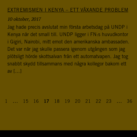
EXTREMISMEN I KENYA – ETT VÄXANDE PROBLEM
10 oktober, 2017
Jag hade precis avslutat min första arbetsdag på UNDP i
Kenya när det small till. UNDP ligger i FN:s huvudkontor
i Gigiri, Nairobi, mitt emot den amerikanska ambassaden.
Det var när jag skulle passera igenom utgången som jag
plötsligt hörde skottsalvan från ett automatvapen. Jag tog
snabbt skydd tillsammans med några kollegor bakom ett
av […]
…
…
1
15
16
17
18
19
20
21
22
23
36