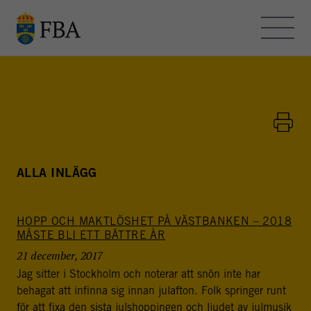
Skip to main content
OM FBA – BLOGGEN
KONTAKT
HEMSIDAN
ALLA INLÄGG
HOPP OCH MAKTLÖSHET PÅ VÄSTBANKEN – 2018
FBA - BLOGGEN
MÅSTE BLI ETT BÄTTRE ÅR
FBA arbetar med internationella fredsinsatser och
21 december, 2017
utvecklingssamarbete. Myndigheten bedriver
Jag sitter i Stockholm och noterar att snön inte har
utbildning, forskning och metodutveckling för att stödja
behagat att infinna sig innan julafton. Folk springer runt
freds- och statsbyggande i konflikt- och
för att fixa den sista julshoppingen och ljudet av julmusik