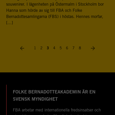
souvenirer. I lägenheten på Östermalm i Stockholm bor
Hanna som hörde av sig till FBA och Folke
Bernadottesamlingarna (FBS) i höstas. Hennes morfar,
[…]
1
2
3
4
5
6
7
8
FOLKE BERNADOTTEAKADEMIN ÄR EN
SVENSK MYNDIGHET
FBA arbetar med internationella fredsinsatser och