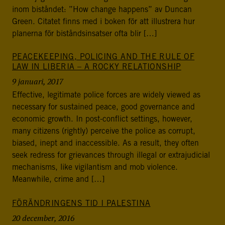
postkonfliktländer. Vi bidrar även med civil personal
inom biståndet: ”How change happens” av Duncan
och expertis till freds- och valobservationsinsatser som
Green. Citatet finns med i boken för att illustrera hur
leds av EU, FN och OSSE. Myndigheten har fått sitt
planerna för biståndsinsatser ofta blir […]
namn efter Folke Bernadotte, FN:s första medlare.
PEACEKEEPING, POLICING AND THE RULE OF
LAW IN LIBERIA – A ROCKY RELATIONSHIP
SOCIALA MEDIER
9 januari, 2017
Instagram
Facebook
Twitter
LinkedIn
Effective, legitimate police forces are widely viewed as
necessary for sustained peace, good governance and
KONTAKTA FOLKE BERNADOTTEAKADEMIN
economic growth. In post-conflict settings, however,
Ring
many citizens (rightly) perceive the police as corrupt,
010-456 23 0
biased, inept and inaccessible. As a result, they often
seek redress for grievances through illegal or extrajudicial
Mail
mechanisms, like vigilantism and mob violence.
Kontakta oss
Meanwhile, crime and […]
FÖRÄNDRINGENS TID I PALESTINA
Sök efter:
20 december, 2016