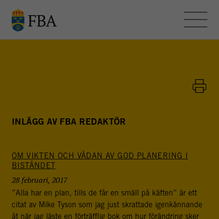
Skip to main content
OM FBA – BLOGGEN
KONTAKT
HEMSIDAN
INLÄGG AV FBA REDAKTÖR
OM VIKTEN OCH VÅDAN AV GOD PLANERING I
FBA - BLOGGEN
BISTÅNDET
FBA arbetar med internationella fredsinsatser och
28 februari, 2017
utvecklingssamarbete. Myndigheten bedriver
”Alla har en plan, tills de får en smäll på käften” är ett
utbildning, forskning och metodutveckling för att stödja
citat av Mike Tyson som jag just skrattade igenkännande
freds- och statsbyggande i konflikt- och
åt när jag läste en förträfflig bok om hur förändring sker