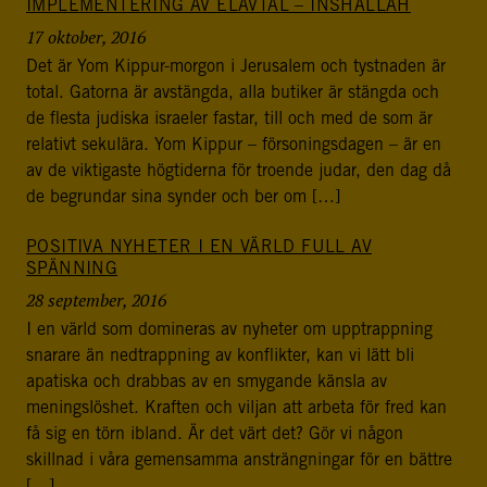
IMPLEMENTERING AV ELAVTAL – INSHALLAH
17 oktober, 2016
Det är Yom Kippur-morgon i Jerusalem och tystnaden är
total. Gatorna är avstängda, alla butiker är stängda och
de flesta judiska israeler fastar, till och med de som är
relativt sekulära. Yom Kippur – försoningsdagen – är en
av de viktigaste högtiderna för troende judar, den dag då
de begrundar sina synder och ber om […]
POSITIVA NYHETER I EN VÄRLD FULL AV
SPÄNNING
28 september, 2016
I en värld som domineras av nyheter om upptrappning
snarare än nedtrappning av konflikter, kan vi lätt bli
apatiska och drabbas av en smygande känsla av
meningslöshet. Kraften och viljan att arbeta för fred kan
få sig en törn ibland. Är det värt det? Gör vi någon
skillnad i våra gemensamma ansträngningar för en bättre