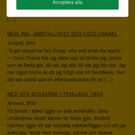
Acceptera alla
lätt uppgift för kvinnor – och har en akademisk bakgrund
och arbetslivserfarenhet från USA. Mannen jobbar för
[…]
MEDLING, JÄMSTÄLLDHET OCH COCO CHANEL
14 april, 2016
“A girl should be two things: who and what she wants.”
― Coco Chanel När jag växte upp så tänkte jag, precis
som de flesta gör, på vad jag ville bli när jag blir stor. Jag
har något minne av att jag tidigt ville bli tandläkare, men
det kan också vara en efterkonstruktion för att […]
MED VITA BUSSARNA I TYSKLAND 1945
30 mars, 2016
På bordet i köket ligger en tysk arméhjälm. Dess
utmärkande siluett känner de flesta igen. Bredvid
hjälmen ligger ett par hopvikta hakkorsflaggor och ett par
kartonger, fyllda med medaljer, pärmar och diverse