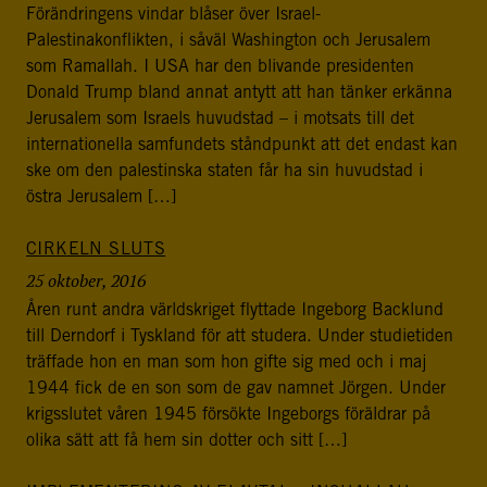
Förändringens vindar blåser över Israel-
Palestinakonflikten, i såväl Washington och Jerusalem
som Ramallah. I USA har den blivande presidenten
Donald Trump bland annat antytt att han tänker erkänna
Jerusalem som Israels huvudstad – i motsats till det
internationella samfundets ståndpunkt att det endast kan
ske om den palestinska staten får ha sin huvudstad i
östra Jerusalem […]
CIRKELN SLUTS
25 oktober, 2016
Åren runt andra världskriget flyttade Ingeborg Backlund
till Derndorf i Tyskland för att studera. Under studietiden
träffade hon en man som hon gifte sig med och i maj
1944 fick de en son som de gav namnet Jörgen. Under
krigsslutet våren 1945 försökte Ingeborgs föräldrar på
olika sätt att få hem sin dotter och sitt […]