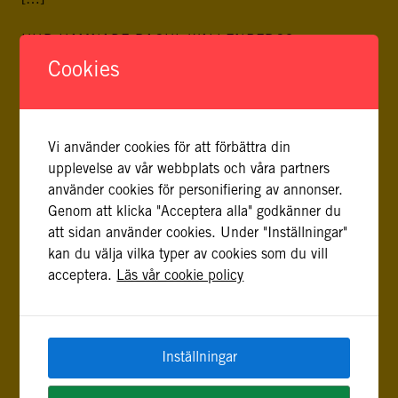
[…]
HUR HAMNADE RAOUL WALLENBERGS
FICKALMANACKA PÅ FBA?
Cookies
21 juni, 2016
Läser man Raoul Wallenbergs anteckningar i sin
almanacka från det första halvåret 1944 får man
Vi använder cookies för att förbättra din
intrycket av att hans tillvaro i Stockholm den våren var
upplevelse av vår webbplats och våra partners
lite alldaglig och utan spänning. Han går på bio, träffar
använder cookies för personifiering av annonser.
vänner på restauranger och är på diverse möten. Under
Genom att klicka "Acceptera alla" godkänner du
våren träffar han även Jeanette von Heidenstam (en del
att sidan använder cookies. Under "Inställningar"
av er känner […]
kan du välja vilka typer av cookies som du vill
acceptera.
Läs vår cookie policy
PALESTINA: ÅTERVÄNDARNA GER HOPP
31 maj, 2016
Jag sitter på det anrika American Colony Hotel i östra
Jerusalem och äter middag med två unga palestinier. De
Inställningar
är inte vilka som helst. Kvinnan har uppnått en ledande
position inom det palestinska näringslivet – i sig ingen