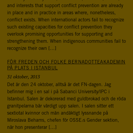
and interests that support conflict prevention are already
in place and in practice in areas where, nonetheless,
conflict exists. When international actors fail to recognize
such existing capacities for conflict prevention they
overlook promising opportunities for supporting and
strengthening them. When indigenous communities fail to
recognize their own […]
FÖR FREDEN OCH FOLKE BERNADOTTEAKADEMIN
PÅ PLATS I ISTANBUL
31 oktober, 2013
Det är den 24 oktober, alltså är det FN-dagen. Jag
befinner mig i en sal i på Sabanci University/IPC i
Istanbul. Salen är dekorerad med guldbrokad och de röda
granitpelarna bär värdigt upp salen. I salen sitter ett
sextiotal kvinnor och män andäktigt lyssnande på
Miroslava Behams, chefen för OSSE:s Gender sektion,
när hon presenterar […]