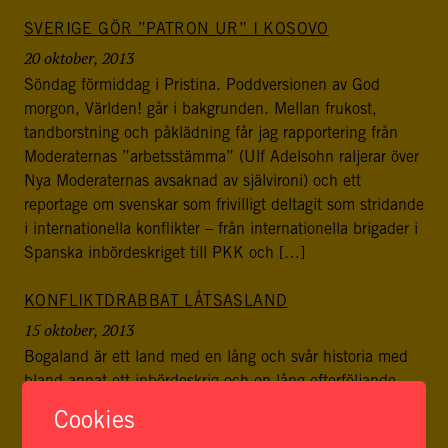
SVERIGE GÖR ”PATRON UR” I KOSOVO
20 oktober, 2013
Söndag förmiddag i Pristina. Poddversionen av God
morgon, Världen! går i bakgrunden. Mellan frukost,
tandborstning och påklädning får jag rapportering från
Moderaternas ”arbetsstämma” (Ulf Adelsohn raljerar över
Nya Moderaternas avsaknad av självironi) och ett
reportage om svenskar som frivilligt deltagit som stridande
i internationella konflikter – från internationella brigader i
Spanska inbördeskriget till PKK och […]
KONFLIKTDRABBAT LÅTSASLAND
15 oktober, 2013
Bogaland är ett land med en lång och svår historia med
bland annat ett inbördeskrig och en lång efterföljande
väpnad konflikt. Det finns drygt 9 miljoner medborgare
Cookies
och landet är indelat i fem provinser. Grannländerna är