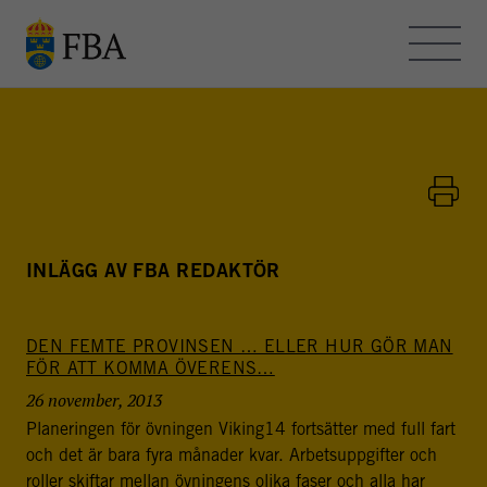
Skip to main content
OM FBA – BLOGGEN
KONTAKT
HEMSIDAN
INLÄGG AV FBA REDAKTÖR
DEN FEMTE PROVINSEN … ELLER HUR GÖR MAN
FBA - BLOGGEN
FÖR ATT KOMMA ÖVERENS…
FBA arbetar med internationella fredsinsatser och
26 november, 2013
utvecklingssamarbete. Myndigheten bedriver
Planeringen för övningen Viking14 fortsätter med full fart
utbildning, forskning och metodutveckling för att stödja
och det är bara fyra månader kvar. Arbetsuppgifter och
freds- och statsbyggande i konflikt- och
roller skiftar mellan övningens olika faser och alla har