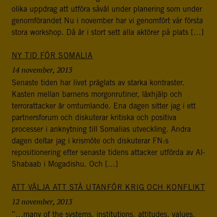
postkonfliktländer. Vi bidrar även med civil personal
olika uppdrag att utföra såväl under planering som under
och expertis till freds- och valobservationsinsatser som
genomförandet Nu i november har vi genomfört vår första
leds av EU, FN och OSSE. Myndigheten har fått sitt
stora workshop. Då är i stort sett alla aktörer på plats […]
namn efter Folke Bernadotte, FN:s första medlare.
NY TID FÖR SOMALIA
SOCIALA MEDIER
14 november, 2013
Instagram
Facebook
Twitter
LinkedIn
Senaste tiden har livet präglats av starka kontraster.
Kasten mellan barnens morgonrutiner, läxhjälp och
terrorattacker är omtumlande. Ena dagen sitter jag i ett
KONTAKTA FOLKE BERNADOTTEAKADEMIN
partnersforum och diskuterar kritiska och positiva
Ring
processer i anknytning till Somalias utveckling. Andra
010-456 23 0
dagen deltar jag i krismöte och diskuterar FN:s
repositionering efter senaste tidens attacker utförda av Al-
Mail
Shabaab i Mogadishu. Och […]
Kontakta oss
ATT VÄLJA ATT STÅ UTANFÖR KRIG OCH KONFLIKT
Sök efter:
12 november, 2013
”…many of the systems, institutions, attitudes, values,