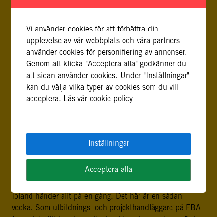
sällan välvilligt inställda och även inom landet finns svåra
motsättningar. Här finns en historia med förtryck och
koloniala förtecken. […]
Vi använder cookies för att förbättra din
upplevelse av vår webbplats och våra partners
FN:S PROFESSIONALISERING AV MEDLING
använder cookies för personifiering av annonser.
1 oktober, 2013
Genom att klicka "Acceptera alla" godkänner du
att sidan använder cookies. Under "Inställningar"
För mig är ett av de verkliga tecknen på att det är höst
kan du välja vilka typer av cookies som du vill
det årliga öppnandet av FN:s generalförsamling. I år
acceptera.
Läs vår cookie policy
befann jag mig inte på plats under förra veckans
öppnande, däremot var jag där två veckor tidigare för
möten med FN:s politiska avdelning (DPA). Vi talade då
om vidareutveckling av utbildning i dialog och medling
Inställningar
[…]
KAVAJEN PÅ. WELCOME TO THE COURSE!
Acceptera alla
20 september, 2013
Ibland händer allt på en gång. Det här är en sådan
vecka. Som utbildnings- och projekthandläggare på FBA