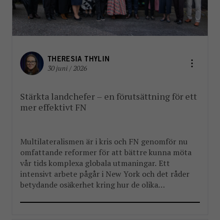
THERESIA THYLIN
30 juni / 2026
Stärkta landchefer – en förutsättning för ett
mer effektivt FN
Multilateralismen är i kris och FN genomför nu
omfattande reformer för att bättre kunna möta
vår tids komplexa globala utmaningar. Ett
intensivt arbete pågår i New York och det råder
betydande osäkerhet kring hur de olika
reformpaketen kommer att landa. Men en
välkommen del i reformarbetet är stärkandet av
FN:s landchefer FBA har länge arbetat […]