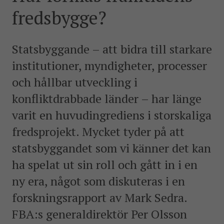
postkonfliktländer. Vi bidrar även med civil personal
fredsbygge?
och expertis till freds- och valobservationsinsatser som
leds av EU, FN och OSSE. Myndigheten har fått sitt
namn efter Folke Bernadotte, FN:s första medlare.
Statsbyggande – att bidra till starkare
institutioner, myndigheter, processer
SOCIALA MEDIER
och hållbar utveckling i
Instagram
Facebook
Twitter
LinkedIn
konfliktdrabbade länder – har länge
varit en huvudingrediens i storskaliga
KONTAKTA FOLKE BERNADOTTEAKADEMIN
fredsprojekt. Mycket tyder på att
Ring
010-456 23 0
statsbyggandet som vi känner det kan
ha spelat ut sin roll och gått in i en
Mail
ny era, något som diskuteras i en
Kontakta oss
forskningsrapport av Mark Sedra.
Sök efter:
FBA:s generaldirektör Per Olsson