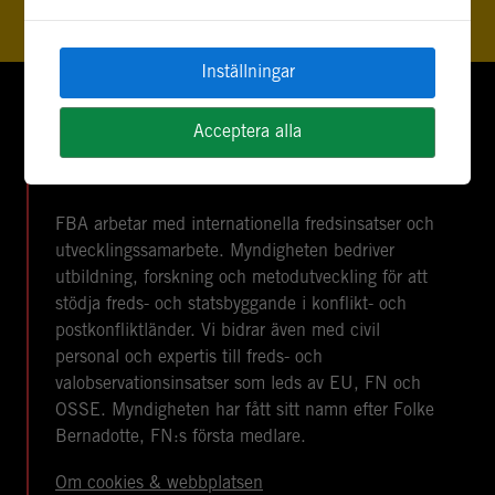
Inställningar
Acceptera alla
FOLKE BERNADOTTEAKADEMIN ÄR EN
SVENSK MYNDIGHET
FBA arbetar med internationella fredsinsatser och
utvecklingssamarbete. Myndigheten bedriver
utbildning, forskning och metodutveckling för att
stödja freds- och statsbyggande i konflikt- och
postkonfliktländer. Vi bidrar även med civil
personal och expertis till freds- och
valobservationsinsatser som leds av EU, FN och
OSSE. Myndigheten har fått sitt namn efter Folke
Bernadotte, FN:s första medlare.
Om cookies & webbplatsen