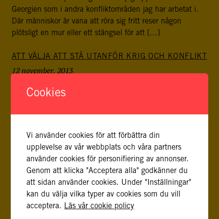
Georgien som i andra konfliktområden jag har arbetat i.
Där människor är vana att röra sig fritt reser någon
plötsligt en mur eller ett stängsel för att […]
ATT VÄLJA ATT STÅ UTANFÖR KRIG OCH KONFLIKT
12 november, 2013
”…many of the systems, institutions, attitudes, values,
Cookies
and interests that support conflict prevention are already
in place and in practice in areas where, nonetheless,
conflict exists. When international actors fail to recognize
such existing capacities for conflict prevention they
Vi använder cookies för att förbättra din
overlook promising opportunities for supporting and
upplevelse av vår webbplats och våra partners
strengthening them. When indigenous communities fail to
använder cookies för personifiering av annonser.
recognize their own […]
Genom att klicka "Acceptera alla" godkänner du
att sidan använder cookies. Under "Inställningar"
kan du välja vilka typer av cookies som du vill
acceptera.
Läs vår cookie policy