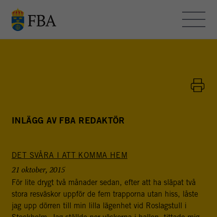
Skip to main content
OM FBA – BLOGGEN
KONTAKT
HEMSIDAN
INLÄGG AV FBA REDAKTÖR
DET SVÅRA I ATT KOMMA HEM
FBA - BLOGGEN
21 oktober, 2015
FBA arbetar med internationella fredsinsatser och
För lite drygt två månader sedan, efter att ha släpat två
utvecklingssamarbete. Myndigheten bedriver
stora resväskor uppför de fem trapporna utan hiss, låste
utbildning, forskning och metodutveckling för att stödja
jag upp dörren till min lilla lägenhet vid Roslagstull i
freds- och statsbyggande i konflikt- och