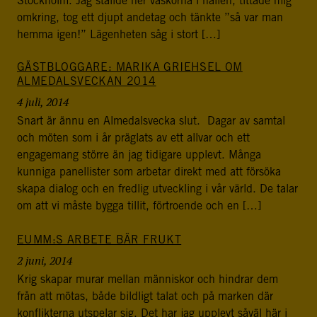
Stockholm. Jag ställde ner väskorna i hallen, tittade mig
postkonfliktländer. Vi bidrar även med civil personal
omkring, tog ett djupt andetag och tänkte ”så var man
och expertis till freds- och valobservationsinsatser som
hemma igen!” Lägenheten såg i stort […]
leds av EU, FN och OSSE. Myndigheten har fått sitt
namn efter Folke Bernadotte, FN:s första medlare.
GÄSTBLOGGARE: MARIKA GRIEHSEL OM
ALMEDALSVECKAN 2014
SOCIALA MEDIER
4 juli, 2014
Instagram
Facebook
Twitter
LinkedIn
Snart är ännu en Almedalsvecka slut. Dagar av samtal
och möten som i år präglats av ett allvar och ett
engagemang större än jag tidigare upplevt. Många
KONTAKTA FOLKE BERNADOTTEAKADEMIN
kunniga panellister som arbetar direkt med att försöka
Ring
skapa dialog och en fredlig utveckling i vår värld. De talar
010-456 23 0
om att vi måste bygga tillit, förtroende och en […]
Mail
EUMM:S ARBETE BÄR FRUKT
Kontakta oss
2 juni, 2014
Krig skapar murar mellan människor och hindrar dem
Sök efter:
från att mötas, både bildligt talat och på marken där
konflikterna utspelar sig. Det har jag upplevt såväl här i