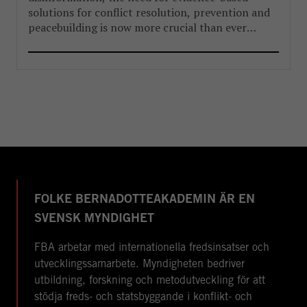
solutions for conflict resolution, prevention and
peacebuilding is now more crucial than ever
before.
FOLKE BERNADOTTEAKADEMIN ÄR EN
SVENSK MYNDIGHET
FBA arbetar med internationella fredsinsatser och
utvecklingssamarbete. Myndigheten bedriver
utbildning, forskning och metodutveckling för att
stödja freds- och statsbyggande i konflikt- och