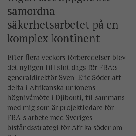
postkonfliktländer. Vi bidrar även med civil personal
samordna
och expertis till freds- och valobservationsinsatser som
leds av EU, FN och OSSE. Myndigheten har fått sitt
säkerhetsarbetet på en
namn efter Folke Bernadotte, FN:s första medlare.
komplex kontinent
SOCIALA MEDIER
Instagram
Facebook
Twitter
LinkedIn
Efter flera veckors förberedelser blev
det nyligen till slut dags för FBA:s
KONTAKTA FOLKE BERNADOTTEAKADEMIN
generaldirektör Sven-Eric Söder att
Ring
delta i Afrikanska unionens
010-456 23 0
högnivåmöte i Djibouti, tillsammans
Mail
med mig som är projektledare för
Kontakta oss
FBA:s arbete med Sveriges
Sök efter:
biståndsstrategi för Afrika söder om