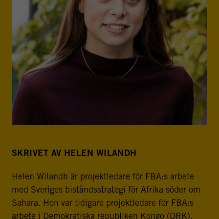
SKRIVET AV HELEN WILANDH
Helen Wilandh är projektledare för FBA:s arbete
med Sveriges biståndsstrategi för Afrika söder om
Sahara. Hon var tidigare projektledare för FBA:s
arbete i Demokratiska republiken Kongo (DRK).