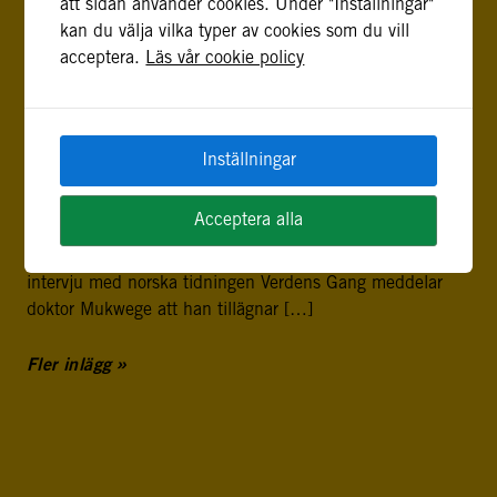
att sidan använder cookies. Under "Inställningar"
främja långsiktig fredlig och hållbar utveckling krävs
kan du välja vilka typer av cookies som du vill
samordning mellan länderna i […]
acceptera.
Läs vår cookie policy
MÖTE MED NOBELPRISTAGARENS ORGANISATION
11 oktober, 2018
Namnet på 2018 års mottagare av Nobels fredspris
Inställningar
tillkännagavs nyligen. Priset i år går till den kongolesiske
läkaren Denis Mukwege och den irakiska MR-aktivisten
Acceptera alla
Nadia Murad. De tilldelas priset för sin hårda kamp mot
sexuellt och könsrelaterat våld i krig och konflikt. I en
intervju med norska tidningen Verdens Gang meddelar
doktor Mukwege att han tillägnar […]
Fler inlägg