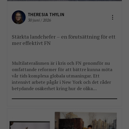
THERESIA THYLIN
30 juni / 2026
Stärkta landchefer – en förutsättning för ett
mer effektivt FN
Multilateralismen är i kris och FN genomför nu
omfattande reformer för att bättre kunna möta
vår tids komplexa globala utmaningar. Ett
intensivt arbete pågår i New York och det råder
betydande osäkerhet kring hur de olika
reformpaketen kommer att landa. Men en
välkommen del i reformarbetet är stärkandet av
FN:s landchefer FBA har länge arbetat […]