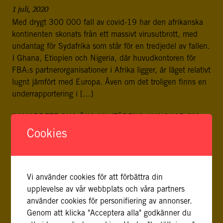
1 juli, 2020
Med drygt 300 000 fall av covid-19 har den afrikanska
kontinenten skonats från ett massivt virusutbrott, med
undantag för Sydafrika som står för en tredjedel av fallen.
I Ghana, Etiopien och Nigeria, där huvudkontoren för
FBA:s partnerorganisationer i Afrika ligger, är läget relativt
lugnt jämfört med Europa. Även om det troligen finns en
underrapportering i […]
SAMARBETE SKA ÖKA MILITÄRENS KUNSKAP OM
KONFLIKTRELATERAT SEXUELLT VÅLD I VÄSTAFRIKA
Cookies
20 januari, 2020
Politiskt våld och gränsöverskridande konflikter har ökat i
Västafrika de senaste åren. Den säkerhetspolitiska
Vi använder cookies för att förbättra din
situationen har försämrats i Burkina Faso, Mali, Niger och
upplevelse av vår webbplats och våra partners
Nigeria till följd av väpnade attacker och närvaro av
använder cookies för personifiering av annonser.
kriminella nätverk. Oroligheterna slår hårt mot
Genom att klicka "Acceptera alla" godkänner du
lokalbefolkningen. För att bekämpa våldsamheterna och