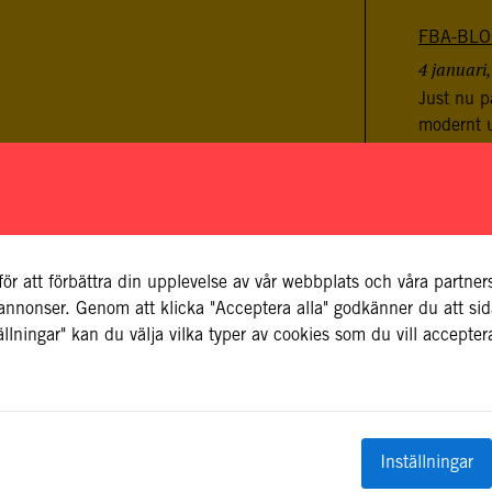
FBA-BLO
4 januari
Just nu p
modernt u
beräknar 
du har fr
kommunik
HUR PÅ
FÖR FRE
för att förbättra din upplevelse av vår webbplats och våra partne
22 juli, 2
v annonser. Genom att klicka "Acceptera alla" godkänner du att s
llningar" kan du välja vilka typer av cookies som du vill accepter
FN:s gene
uppmanat 
sina vape
det nya c
internatio
Inställningar
– som FBA