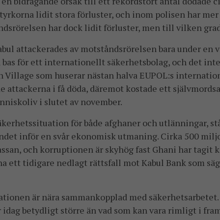
en bidragande orsak till ett rekordstort antal dödade ci
yrkorna lidit stora förluster, och inom polisen har me
ndsrörelsen har dock lidit förluster, men till vilken grad 
abul attackerades av motståndsrörelsen bara under en 
bas för ett internationellt säkerhetsbolag, och det int
Village som huserar nästan halva EUPOL:s internation
de attackerna i få döda, däremot kostade ett självmordsa
niskoliv i slutet av november.
äkerhetssituation för både afghaner och utlänningar, st
andet inför en svår ekonomisk utmaning. Cirka 500 mil
assan, och korruptionen är skyhög fast Ghani har tagit k
 ett tidigare nedlagt rättsfall mot Kabul Bank som sägs
ationen är nära sammankopplad med säkerhetsarbetet.
 idag betydligt större än vad som kan vara rimligt i fr