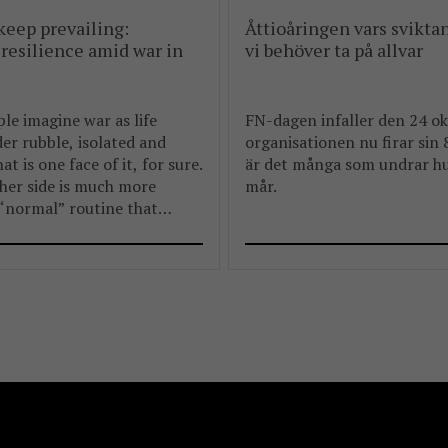
 keep prevailing:
Åttioåringen vars svikta
resilience amid war in
vi behöver ta på allvar
e imagine war as life
FN-dagen infaller den 24 ok
er rubble, isolated and
organisationen nu firar sin
t is one face of it, for sure.
är det många som undrar h
her side is much more
mår.
 “normal” routine that
espite everything.