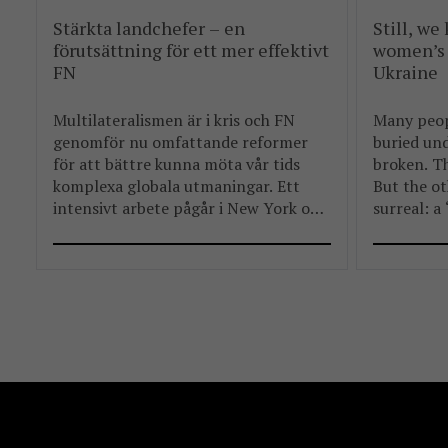
Stärkta landchefer – en
Still, we
förutsättning för ett mer effektivt
women’s 
FN
Ukraine
Multilateralismen är i kris och FN
Many peopl
genomför nu omfattande reformer
buried und
för att bättre kunna möta vår tids
broken. Tha
komplexa globala utmaningar. Ett
But the ot
intensivt arbete pågår i New York och
surreal: a
det råder betydande osäkerhet kring
persists d
hur de olika reformpaketen kommer
att landa. Men en välkommen del i
reformarbetet är stärkandet av FN:s
landchefer FBA har länge arbetat […]