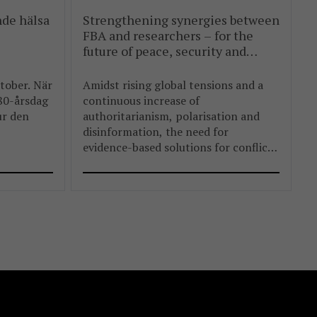
nde hälsa
Strengthening synergies between
FBA and researchers – for the
future of peace, security and
development
tober. När
Amidst rising global tensions and a
 80-årsdag
continuous increase of
ur den
authoritarianism, polarisation and
disinformation, the need for
evidence-based solutions for conflict
resolution, prevention and
peacebuilding is now more crucial
than ever before.