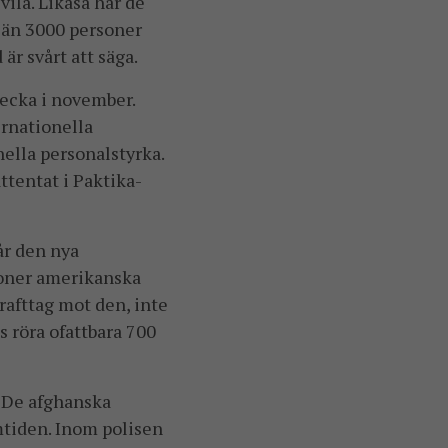
vila. Likaså har de
r än 3000 personer
är svårt att säga.
vecka i november.
ernationella
ella personalstyrka.
ttentat i Paktika-
år den nya
joner amerikanska
rafttag mot den, inte
 röra ofattbara 700
 De afghanska
amtiden. Inom polisen