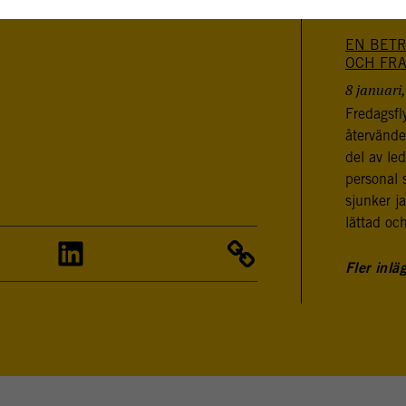
koncentra
EN BETR
OCH FR
8 januari
Fredagsfly
återvände
del av le
personal 
sjunker j
lättad oc
Fler inlä