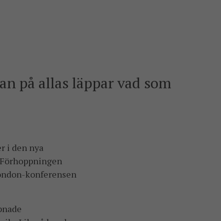
an på allas läppar vad som
r i den nya
. Förhoppningen
 London-konferensen
äpnade