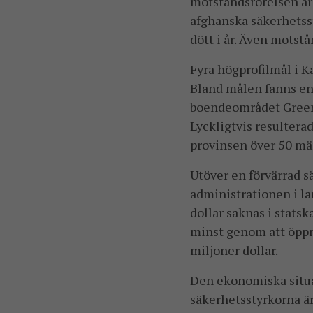
motståndsrörelsen är 
afghanska säkerhetsst
dött i år. Även motstå
Fyra högprofilmål i K
Bland målen fanns en 
boendeområdet Green 
Lyckligtvis resultera
provinsen över 50 män
Utöver en förvärrad s
administrationen i l
dollar saknas i statsk
minst genom att öppna
miljoner dollar.
Den ekonomiska situ
säkerhetsstyrkorna är