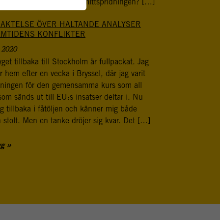
tionen på att bekämpa smittspridningen? […]
AKTELSE ÖVER HALTANDE ANALYSER
AMTIDENS KONFLIKTER
, 2020
get tillbaka till Stockholm är fullpackat. Jag
r hem efter en vecka i Bryssel, där jag varit
dningen för den gemensamma kurs som all
som sänds ut till EU:s insatser deltar i. Nu
ag tillbaka i fåtöljen och känner mig både
h stolt. Men en tanke dröjer sig kvar. Det […]
gg