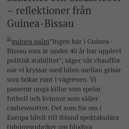
postkonfliktländer. Vi bidrar även med civil personal
– reflektioner från
och expertis till freds- och valobservationsinsatser som
leds av EU, FN och OSSE. Myndigheten har fått sitt
Guinea-Bissau
namn efter Folke Bernadotte, FN:s första medlare.
”Ingen här i Guinea-
SOCIALA MEDIER
Instagram
Facebook
Twitter
LinkedIn
Bissau som är under 40 år har upplevt
politisk stabilitet”, säger vår chaufför
KONTAKTA FOLKE BERNADOTTEAKADEMIN
när vi kryssar med bilen mellan grisar
Ring
som bökar runt i vägrenen. Vi
010-456 23 0
passerar unga killar som spelar
Mail
fotboll och kvinnor som säljer
Kontakta oss
cashewnötter. Det som för oss i
Europa blivit till ibland spektakulära
Sök efter:
tidningsrubriker om blodiga