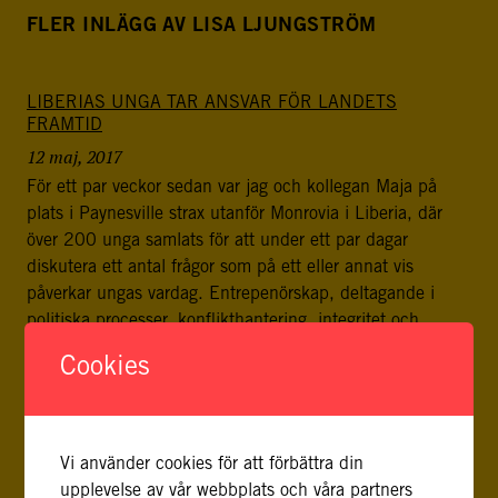
FLER INLÄGG AV LISA LJUNGSTRÖM
LIBERIAS UNGA TAR ANSVAR FÖR LANDETS
FRAMTID
12 maj, 2017
För ett par veckor sedan var jag och kollegan Maja på
plats i Paynesville strax utanför Monrovia i Liberia, där
över 200 unga samlats för att under ett par dagar
diskutera ett antal frågor som på ett eller annat vis
påverkar ungas vardag. Entrepenörskap, deltagande i
politiska processer, konflikthantering, integritet och
kulturyttringar stod på agendan. […]
Cookies
VARJE TUSENMILARESA BÖRJAR MED ETT STEG
23 november, 2016
I fredags satt jag ned med fyra liberianska kvinnor som
Vi använder cookies för att förbättra din
alla deltar i FBA:s pågående dialog- och
upplevelse av vår webbplats och våra partners