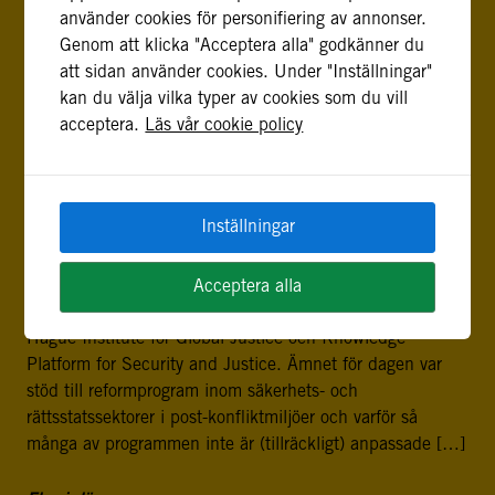
medlingsprogram. Programmet inleddes förra veckan och
använder cookies för personifiering av annonser.
inkluderar även kvinnor från Colombia, Afghanistan och
Genom att klicka "Acceptera alla" godkänner du
Palestina. I programmet ges nyckelpersoner i ledande och
att sidan använder cookies. Under "Inställningar"
strategiska positioner stöd i att förebygga, hantera och
kan du välja vilka typer av cookies som du vill
omvandla våldsamma konflikter genom dialog- och
acceptera.
Läs vår cookie policy
medlingsprocesser. Programmet, som […]
VAD RYMS I LÅDAN – OM REFORMPROGRAM OCH
MÅLSÄTTNINGAR
Inställningar
26 maj, 2016
Jag och min kollega Frida befann oss nyligen i Haag, för
Acceptera alla
att delta i ett seminarium anordnat av Clingendael, The
Hague Institute for Global Justice och Knowledge
Platform for Security and Justice. Ämnet för dagen var
stöd till reformprogram inom säkerhets- och
rättsstatssektorer i post-konfliktmiljöer och varför så
många av programmen inte är (tillräckligt) anpassade […]