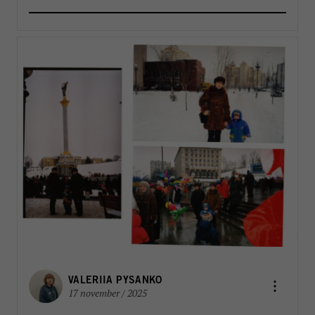
reformpaketen kommer att landa. Men en
välkommen del i reformarbetet är stärkandet av
FN:s landchefer FBA har länge arbetat […]
VALERIIA PYSANKO
17 november / 2025