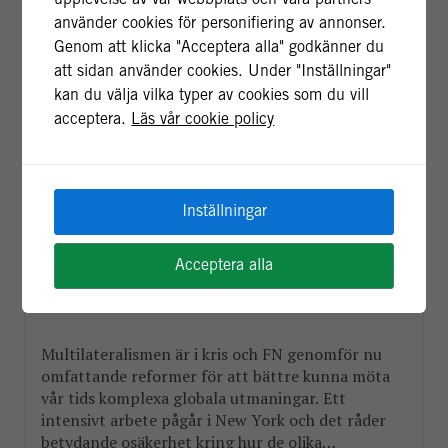
upplevelse av vår webbplats och våra partners
använder cookies för personifiering av annonser.
Genom att klicka "Acceptera alla" godkänner du
att sidan använder cookies. Under "Inställningar"
kan du välja vilka typer av cookies som du vill
acceptera.
Läs vår cookie policy
THERESIA THYLIN
30 juni / 2026
Inställningar
Stärkta landchefer – en förutsättning för ett
Acceptera alla
mer effektivt FN
Multilateralismen är i kris och FN genomför nu
omfattande reformer för att bättre kunna möta
vår tids komplexa globala utmaningar. Ett
intensivt arbete pågår i New York och det råder
betydande osäkerhet kring hur de olika