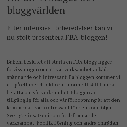
postkonfliktländer. Vi bidrar även med civil personal
bloggvärlden
och expertis till freds- och valobservationsinsatser som
leds av EU, FN och OSSE. Myndigheten har fått sitt
namn efter Folke Bernadotte, FN:s första medlare.
Efter intensiva förberedelser kan vi
nu stolt presentera FBA-bloggen!
SOCIALA MEDIER
Instagram
Facebook
Twitter
LinkedIn
Bakom beslutet att starta en FBA-blogg ligger
KONTAKTA FOLKE BERNADOTTEAKADEMIN
förvissningen om att vår verksamhet är både
Ring
spännande och intressant. På bloggen kommer vi
010-456 23 0
att på ett mer direkt och informellt sätt kunna
berätta om vår verksamhet. Bloggen är
Mail
tillgänglig för alla och vår förhoppning är att den
Kontakta oss
kommer att vara intressant för den som följer
Sveriges insatser inom fredsfrämjande
Sök efter:
verksamhet, konfliktlösning och andra områden