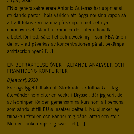
22 juli, 2020
FN:s generalsekreterare António Guterres har uppmanat
stridande parter i hela världen att lägga ner sina vapen så
att allt fokus kan hamna på kampen mot det nya
coronaviruset. Men hur kommer det internationella
arbetet för fred, säkerhet och utveckling – som FBA är en
del av – att påverkas av koncentrationen på att bekämpa
smittspridningen? […]
EN BETRAKTELSE ÖVER HALTANDE ANALYSER OCH
FRAMTIDENS KONFLIKTER
8 januari, 2020
Fredagsflyget tillbaka till Stockholm är fullpackat. Jag
återvänder hem efter en vecka i Bryssel, där jag varit del
av ledningen för den gemensamma kurs som all personal
som sänds ut till EU:s insatser deltar i. Nu sjunker jag
tillbaka i fåtöljen och känner mig både lättad och stolt.
Men en tanke dröjer sig kvar. Det […]