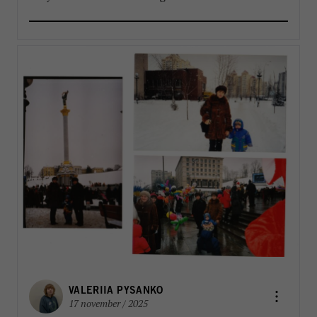
reformpaketen kommer att landa. Men en
välkommen del i reformarbetet är stärkandet av
FN:s landchefer FBA har länge arbetat […]
VALERIIA PYSANKO
17 november / 2025