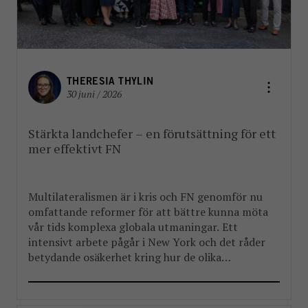
THERESIA THYLIN
30 juni / 2026
Stärkta landchefer – en förutsättning för ett
mer effektivt FN
Multilateralismen är i kris och FN genomför nu
omfattande reformer för att bättre kunna möta
vår tids komplexa globala utmaningar. Ett
intensivt arbete pågår i New York och det råder
betydande osäkerhet kring hur de olika
reformpaketen kommer att landa. Men en
välkommen del i reformarbetet är stärkandet av
FN:s landchefer FBA har länge arbetat […]