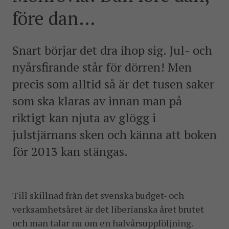
postkonfliktländer. Vi bidrar även med civil personal
före dan…
och expertis till freds- och valobservationsinsatser som
leds av EU, FN och OSSE. Myndigheten har fått sitt
namn efter Folke Bernadotte, FN:s första medlare.
Snart börjar det dra ihop sig. Jul- och
nyårsfirande står för dörren! Men
SOCIALA MEDIER
precis som alltid så är det tusen saker
Instagram
Facebook
Twitter
LinkedIn
som ska klaras av innan man på
riktigt kan njuta av glögg i
KONTAKTA FOLKE BERNADOTTEAKADEMIN
julstjärnans sken och känna att boken
Ring
010-456 23 0
för 2013 kan stängas.
Mail
Kontakta oss
Till skillnad från det svenska budget- och
verksamhetsåret är det liberianska året brutet
Sök efter:
och man talar nu om en halvårsuppföljning.