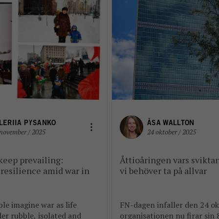
LERIIA PYSANKO
ÅSA WALLTON
november / 2025
24 oktober / 2025
 keep prevailing:
Åttioåringen vars svikta
resilience amid war in
vi behöver ta på allvar
e imagine war as life
FN-dagen infaller den 24 ok
er rubble, isolated and
organisationen nu firar sin