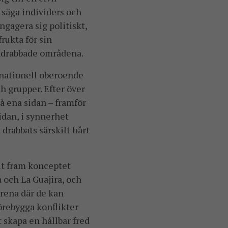
l säga individers och
gagera sig politiskt,
frukta för sin
iktdrabbade områdena.
rnationell oberoende
h grupper. Efter över
å ena sidan – framför
idan, i synnerhet
drabbats särskilt hårt
t fram konceptet
a och La Guajira, och
arena där de kan
förebygga konflikter
 skapa en hållbar fred