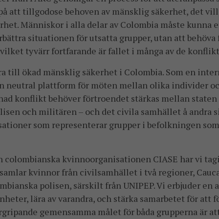
 på att tillgodose behoven av mänsklig säkerhet, det vil
het. Människor i alla delar av Colombia måste kunna en
örbättra situationen för utsatta grupper, utan att behöva 
 vilket tyvärr fortfarande är fallet i många av de konfl
dra till ökad mänsklig säkerhet i Colombia. Som en inte
en neutral plattform för möten mellan olika individer oc
pnad konflikt behöver förtroendet stärkas mellan staten 
lisen och militären – och det civila samhället å andra s
ationer som representerar grupper i befolkningen som 
colombianska kvinnoorganisationen CIASE har vi tagi
 samlar kvinnor från civilsamhället i två regioner, Cauc
mbianska polisen, särskilt från UNIPEP. Vi erbjuder en 
nheter, lära av varandra, och stärka samarbetet för att 
ergripande gemensamma målet för båda grupperna är att