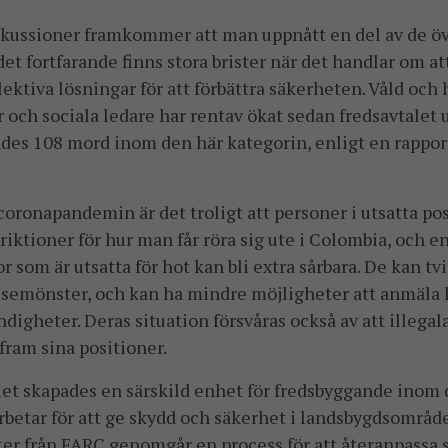
iskussioner framkommer att man uppnått en del av de 
et fortfarande finns stora brister när det handlar om a
ektiva lösningar för att förbättra säkerheten. Våld och 
 och sociala ledare har rentav ökat sedan fredsavtalet
des 108 mord inom den här kategorin, enligt en rappor
ronapandemin är det troligt att personer i utsatta po
triktioner för hur man får röra sig ute i Colombia, och 
r som är utsatta för hot kan bli extra sårbara. De kan tv
lsemönster, och kan ha mindre möjligheter att anmäla h
igheter. Deras situation försvåras också av att illegal
fram sina positioner.
talet skapades en särskild enhet för fredsbyggande ino
rbetar för att ge skydd och säkerhet i landsbygdsområde
er från FARC genomgår en process för att återanpassa sig