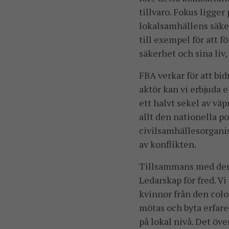
tillvaro. Fokus ligger
lokalsamhällens säker
till exempel för att f
säkerhet och sina liv,
FBA verkar för att bi
aktör kan vi erbjuda 
ett halvt sekel av vä
allt den nationella po
civilsamhällesorganis
av konflikten.
Tillsammans med den 
Ledarskap för fred. Vi
kvinnor från den colo
mötas och byta erfare
på lokal nivå. Det öv