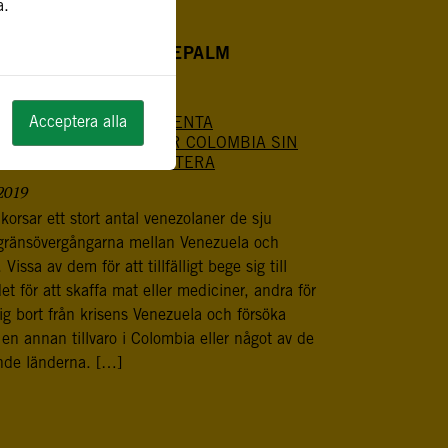
a.
NLÄGG AV ANNA WIDEPALM
Acceptera alla
ELLT MED DEN TURBULENTA
ONEN I VENEZUELA HAR COLOMBIA SIN
REDSPROCESS ATT HANTERA
2019
korsar ett stort antal venezolaner de sju
a gränsövergångarna mellan Venezuela och
Vissa av dem för att tillfälligt bege sig till
et för att skaffa mat eller mediciner, andra för
sig bort från krisens Venezuela och försöka
 en annan tillvaro i Colombia eller något av de
nde länderna. […]