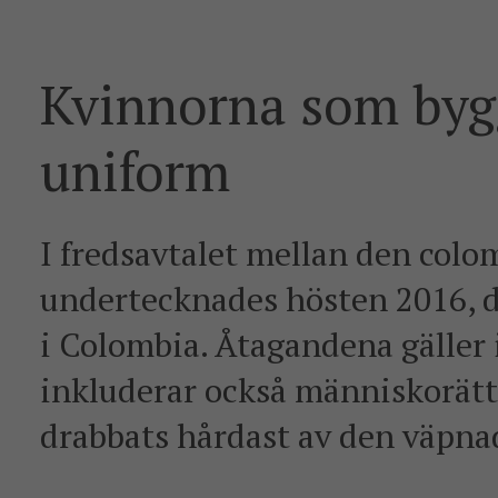
Kvinnorna som bygg
uniform
I fredsavtalet mellan den col
undertecknades hösten 2016, de
i Colombia. Åtagandena gäller
inkluderar också människorätts
drabbats hårdast av den väpna