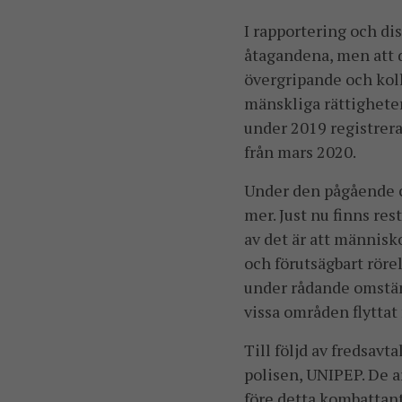
I rapportering och d
åtagandena, men att d
övergripande och koll
mänskliga rättigheter
under 2019 registrera
från mars 2020.
Under den pågående co
mer. Just nu finns res
av det är att människo
och förutsägbart röre
under rådande omständ
vissa områden flyttat 
Till följd av fredsav
polisen, UNIPEP. De a
före detta kombattant