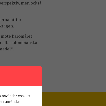
 perspektiv, men också
derna hittar
kt igen.
tt möte häromåret:
 är alla colombianska
medel”.
av Anna Widepalm
rs använder cookies
idan använder