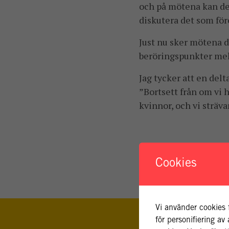
och på mötena kan de 
diskutera det som för
Just nu sker mötena di
beröringspunkter mell
Jag tycker att en del
”Bortsett från om vi h
kvinnor, och vi sträv
Cookies
Vi använder cookies 
för personifiering a