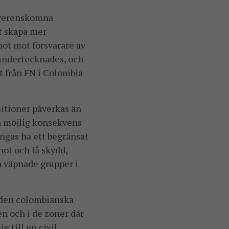
överenskomna
tt skapa mer
hot mot försvarare av
 undertecknades, och
t från FN i Colombia
sitioner påverkas än
en möjlig konsekvens
ingas ha ett begränsat
ot och få skydd,
a väpnade grupper i
m den colombianska
n och i de zoner där
 till en civil