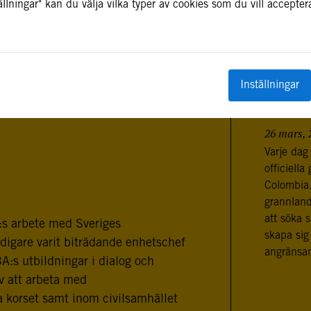
llningar" kan du välja vilka typer av cookies som du vill accepter
FLER I
Inställningar
PARALL
SITUATI
EGEN F
26 mars, 
Varje dag 
officiell
Colombia. 
grannland
att söka 
:s arbete med Sveriges
skapa sig
idigare varit biträdande enhetschef
angränsa
:s utbildningar i dialog och
v att arbeta med
a korset samt inom civilsamhället