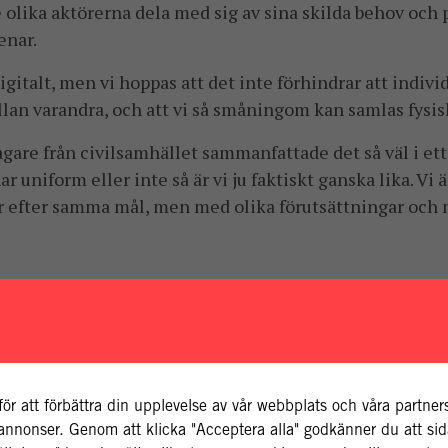
olika aktörerna dela med sig av sina skilda behov och
enar.
gitalt, men vi hoppas att det inte förhindrar att indivi
an varandra, och att vi så småningom kan samlas fysis
tagare från civilsamhället sammanfattade det så väl i e
ar uniform eller inte så är vi ju faktiskt ganska lika. Vi
ar efter samma mål, men med olika förutsättningar och 
för att förbättra din upplevelse av vår webbplats och våra partne
v annonser. Genom att klicka "Acceptera alla" godkänner du att s