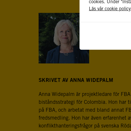
cookies. Under "Instä
Läs vår cookie policy
SKRIVET AV ANNA WIDEPALM
Anna Widepalm är projektledare för FBA
biståndsstrategi för Colombia. Hon har t
på FBA, och arbetat med bland annat FBA
fredsmedling. Hon har även erfarenhet a
konflikthanteringsfrågor på svenska Röd