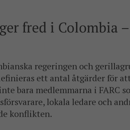
er fred i Colombia 
ombianska regeringen och gerilla
finieras ett antal åtgärder för a
 inte bara medlemmarna i FARC so
försvarare, lokala ledare och an
de konflikten.