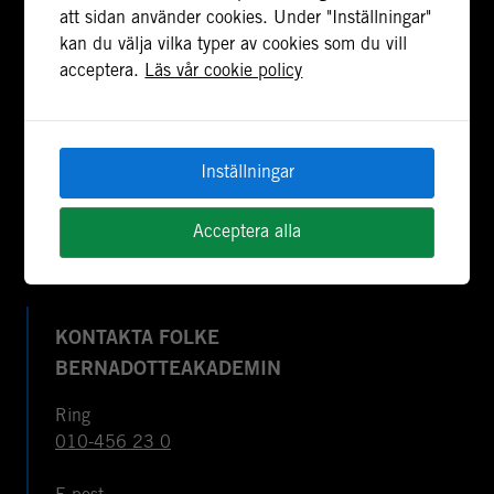
stödja freds- och statsbyggande i konflikt- och
att sidan använder cookies. Under "Inställningar"
postkonfliktländer. Vi bidrar även med civil
kan du välja vilka typer av cookies som du vill
personal och expertis till freds- och
acceptera.
Läs vår cookie policy
valobservationsinsatser som leds av EU, FN och
OSSE. Myndigheten har fått sitt namn efter Folke
Bernadotte, FN:s första medlare.
Inställningar
Om cookies & webbplatsen
Tillgänglighetsredogörelse
Acceptera alla
KONTAKTA FOLKE
BERNADOTTEAKADEMIN
Ring
010-456 23 0