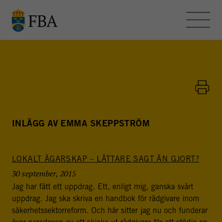
Skip to main content
OM FBA – BLOGGEN
KONTAKT
HEMSIDAN
INLÄGG AV EMMA SKEPPSTRÖM
LOKALT ÄGARSKAP – LÄTTARE SAGT ÄN GJORT?
FBA - BLOGGEN
30 september, 2015
FBA arbetar med internationella fredsinsatser och
Jag har fått ett uppdrag. Ett, enligt mig, ganska svårt
utvecklingssamarbete. Myndigheten bedriver
uppdrag. Jag ska skriva en handbok för rådgivare inom
utbildning, forskning och metodutveckling för att stödja
säkerhetssektorreform. Och här sitter jag nu och funderar
freds- och statsbyggande i konflikt- och