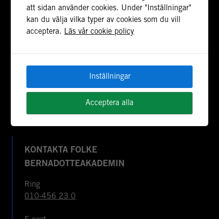
stödja freds- och statsbyggande i konflikt- och
att sidan använder cookies. Under "Inställningar"
postkonfliktländer. Vi bidrar även med civil
kan du välja vilka typer av cookies som du vill
personal och expertis till freds- och
acceptera.
Läs vår cookie policy
valobservationsinsatser som leds av EU, FN och
OSSE. Myndigheten har fått sitt namn efter Folke
Bernadotte, FN:s första medlare.
Inställningar
Om cookies & webbplatsen
Tillgänglighetsredogörelse
Acceptera alla
KONTAKTA FOLKE
BERNADOTTEAKADEMIN
Ring
010-456 23 0