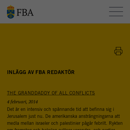
Skip to main content
OM FBA – BLOGGEN
KONTAKT
HEMSIDAN
INLÄGG AV FBA REDAKTÖR
THE GRANDDADDY OF ALL CONFLICTS
FBA - BLOGGEN
4 februari, 2014
FBA arbetar med internationella fredsinsatser och
Det är en intensiv och spännande tid att befinna sig i
utvecklingssamarbete. Myndigheten bedriver
Jerusalem just nu. De amerikanska ansträngningarna att
utbildning, forskning och metodutveckling för att stödja
medla mellan israeler och palestinier pågår febrilt. Rykten
freds- och statsbyggande i konflikt- och