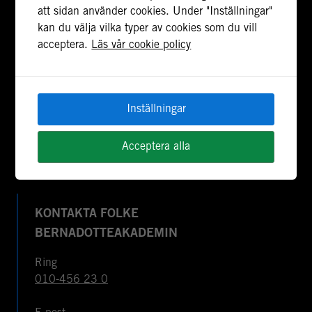
stödja freds- och statsbyggande i konflikt- och
att sidan använder cookies. Under "Inställningar"
postkonfliktländer. Vi bidrar även med civil
kan du välja vilka typer av cookies som du vill
personal och expertis till freds- och
acceptera.
Läs vår cookie policy
valobservationsinsatser som leds av EU, FN och
OSSE. Myndigheten har fått sitt namn efter Folke
Bernadotte, FN:s första medlare.
Inställningar
Om cookies & webbplatsen
Tillgänglighetsredogörelse
Acceptera alla
KONTAKTA FOLKE
BERNADOTTEAKADEMIN
Ring
010-456 23 0