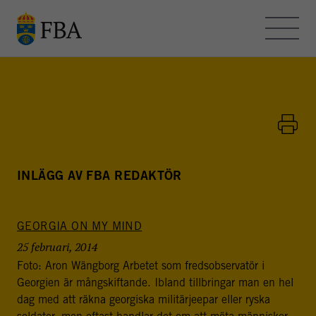
Skip to main content
OM FBA – BLOGGEN
KONTAKT
HEMSIDAN
INLÄGG AV FBA REDAKTÖR
GEORGIA ON MY MIND
FBA - BLOGGEN
25 februari, 2014
FBA arbetar med internationella fredsinsatser och
Foto: Aron Wängborg Arbetet som fredsobservatör i
utvecklingssamarbete. Myndigheten bedriver
Georgien är mångskiftande. Ibland tillbringar man en hel
utbildning, forskning och metodutveckling för att stödja
dag med att räkna georgiska militärjeepar eller ryska
freds- och statsbyggande i konflikt- och