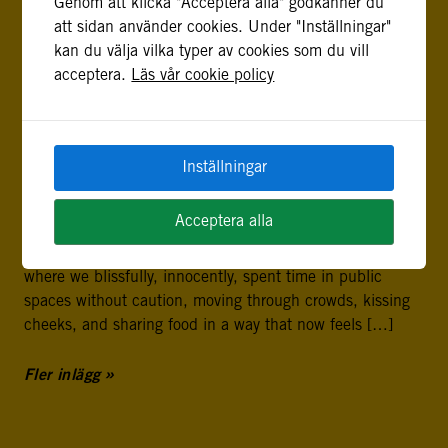
Genom att klicka "Acceptera alla" godkänner du
imitates life’ (credit to Oscar Wilde), then the art form at
att sidan använder cookies. Under "Inställningar"
play in Ukraine these days is surrealism. At least, this is
kan du välja vilka typer av cookies som du vill
how I felt as I prepared to leave Kyiv in December. I had
acceptera.
Läs vår cookie policy
spent almost three years as Coordination & […]
THERE AND BACK AGAIN – THE UNEXPECTED
JOURNEYS OF YEAR COVID
Inställningar
9 september, 2020
What is the last ‘normal’ thing you remember doing? In
Acceptera alla
the extreme year of 2020, many of us have asked this
question, trying to remember the last event or activity
where we blissfully, innocently, spent time in public
spaces without caution, moving through crowds, kissing
cheeks, and sharing food in a way that now feels […]
Fler inlägg