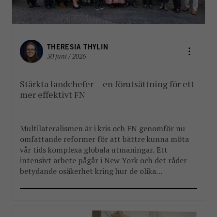
THERESIA THYLIN
30 juni / 2026
Stärkta landchefer – en förutsättning för ett
mer effektivt FN
Multilateralismen är i kris och FN genomför nu
omfattande reformer för att bättre kunna möta
vår tids komplexa globala utmaningar. Ett
intensivt arbete pågår i New York och det råder
betydande osäkerhet kring hur de olika
reformpaketen kommer att landa. Men en
välkommen del i reformarbetet är stärkandet av
FN:s landchefer FBA har länge arbetat […]