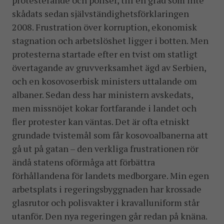
protesterande och poliser, till en grad som inte
skådats sedan självständighetsförklaringen
2008. Frustration över korruption, ekonomisk
stagnation och arbetslöshet ligger i botten. Men
protesterna startade efter en tvist om statligt
övertagande av gruvverksamhet ägd av Serbien,
och en kosovoserbisk ministers uttalande om
albaner. Sedan dess har ministern avskedats,
men missnöjet kokar fortfarande i landet och
fler protester kan väntas. Det är ofta etniskt
grundade tvistemål som får kosovoalbanerna att
gå ut på gatan – den verkliga frustrationen rör
ändå statens oförmåga att förbättra
förhållandena för landets medborgare. Min egen
arbetsplats i regeringsbyggnaden har krossade
glasrutor och polisvakter i kravalluniform står
utanför. Den nya regeringen går redan på knäna.