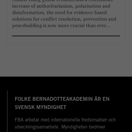
increase of authoritarianism, polarisation and
disinformation, the need for evidence-based
solutions for conflict resolution, prevention and
peacebuilding is now more crucial than ever
before.
FOLKE BERNADOTTEAKADEMIN ÄR EN
SVENSK MYNDIGHET
FBA arbetar med internationella fredsinsatser och
utvecklingssamarbete. Myndigheten bedriver