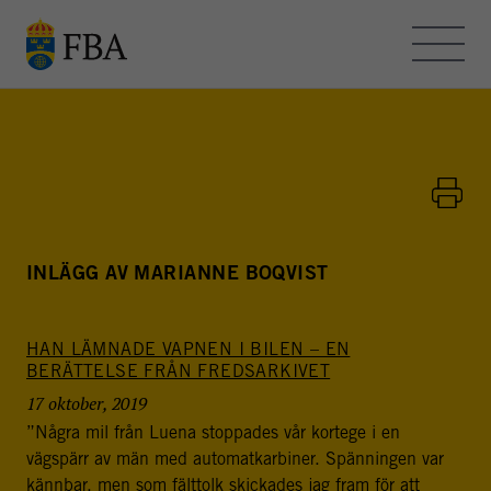
Skip to main content
OM FBA – BLOGGEN
KONTAKT
HEMSIDAN
INLÄGG AV MARIANNE BOQVIST
HAN LÄMNADE VAPNEN I BILEN – EN
FBA - BLOGGEN
BERÄTTELSE FRÅN FREDSARKIVET
FBA arbetar med internationella fredsinsatser och
17 oktober, 2019
utvecklingssamarbete. Myndigheten bedriver
”Några mil från Luena stoppades vår kortege i en
utbildning, forskning och metodutveckling för att stödja
vägspärr av män med automatkarbiner. Spänningen var
freds- och statsbyggande i konflikt- och
kännbar, men som fälttolk skickades jag fram för att