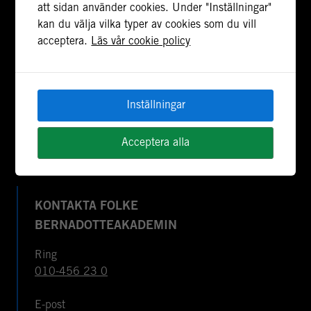
stödja freds- och statsbyggande i konflikt- och
att sidan använder cookies. Under "Inställningar"
postkonfliktländer. Vi bidrar även med civil
kan du välja vilka typer av cookies som du vill
personal och expertis till freds- och
acceptera.
Läs vår cookie policy
valobservationsinsatser som leds av EU, FN och
OSSE. Myndigheten har fått sitt namn efter Folke
Bernadotte, FN:s första medlare.
Inställningar
Om cookies & webbplatsen
Tillgänglighetsredogörelse
Acceptera alla
KONTAKTA FOLKE
BERNADOTTEAKADEMIN
Ring
010-456 23 0
E-post