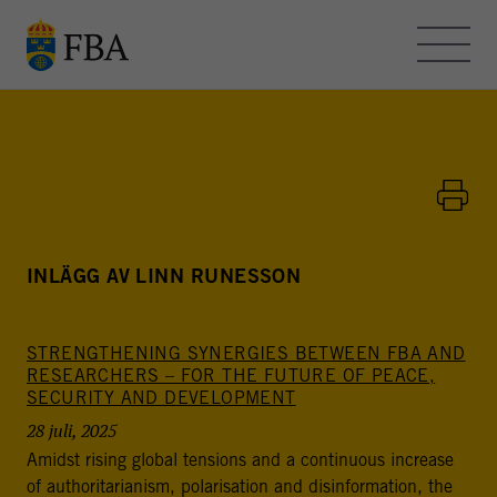
Skip to main content
OM FBA – BLOGGEN
KONTAKT
HEMSIDAN
INLÄGG AV LINN RUNESSON
STRENGTHENING SYNERGIES BETWEEN FBA AND
FBA - BLOGGEN
RESEARCHERS – FOR THE FUTURE OF PEACE,
SECURITY AND DEVELOPMENT
FBA arbetar med internationella fredsinsatser och
28 juli, 2025
utvecklingssamarbete. Myndigheten bedriver
utbildning, forskning och metodutveckling för att stödja
Amidst rising global tensions and a continuous increase
freds- och statsbyggande i konflikt- och
of authoritarianism, polarisation and disinformation, the